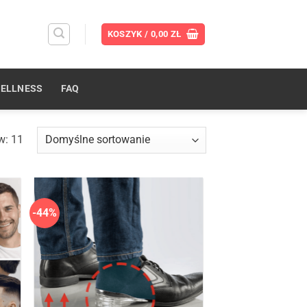
KOSZYK /
0,00
ZŁ
ELLNESS
FAQ
w: 11
-44%