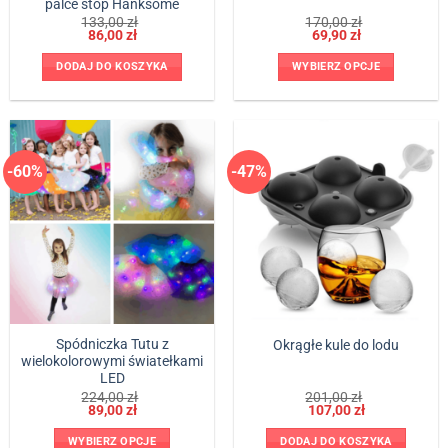
palce stóp Hanksome
Pierwotna
Aktualna
Pierwotna
Aktualna
133,00
zł
170,00
zł
cena
cena
cena
cena
86,00
zł
69,90
zł
wynosiła:
wynosi:
wynosiła:
wynosi:
133,00 zł.
86,00 zł.
170,00 zł.
69,90 zł.
DODAJ DO KOSZYKA
WYBIERZ OPCJE
Ten
produkt
ma
wiele
-60%
-47%
wariantów.
Opcje
można
wybrać
na
stronie
produktu
Spódniczka Tutu z
Okrągłe kule do lodu
wielokolorowymi światełkami
LED
Pierwotna
Aktualna
Pierwotna
Aktualna
224,00
zł
201,00
zł
cena
cena
cena
cena
89,00
zł
107,00
zł
wynosiła:
wynosi:
wynosiła:
wynosi:
224,00 zł.
89,00 zł.
201,00 zł.
107,00 zł.
WYBIERZ OPCJE
DODAJ DO KOSZYKA