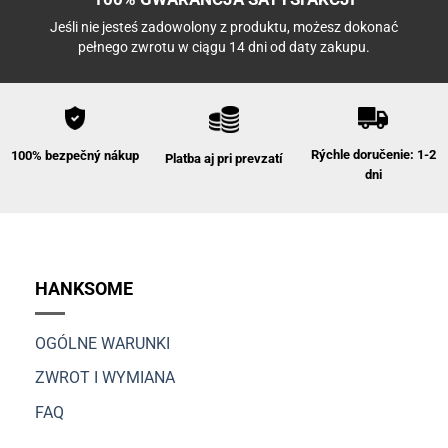
Jeśli nie jesteś zadowolony z produktu, możesz dokonać
pełnego zwrotu w ciągu 14 dni od daty zakupu.
Rýchle doručenie: 1-2
100% bezpečný nákup
Platba aj pri prevzatí
dni
HANKSOME
OGÓLNE WARUNKI
ZWROT I WYMIANA
FAQ