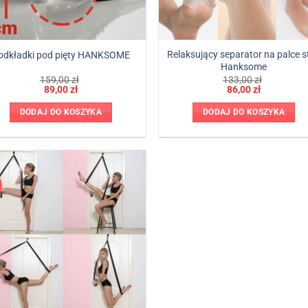
Relaksujący separator na palce s
odkładki pod pięty HANKSOME
Hanksome
rwotna
ualna
Pierwotna
Aktualna
159,00
zł
133,00
zł
a
a
cena
cena
89,00
zł
86,00
zł
osiła:
osi:
wynosiła:
wynosi:
00 zł.
0 zł.
133,00 zł.
86,00 zł.
DODAJ DO KOSZYKA
DODAJ DO KOSZYKA