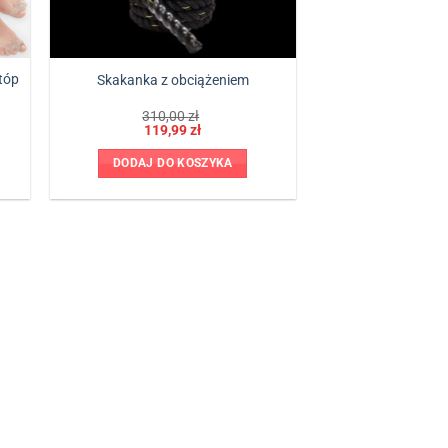
tóp
Skakanka z obciążeniem
Pierwotna
Aktualna
310,00
zł
cena
cena
119,99
zł
wynosiła:
wynosi:
310,00 zł.
119,99 zł.
DODAJ DO KOSZYKA