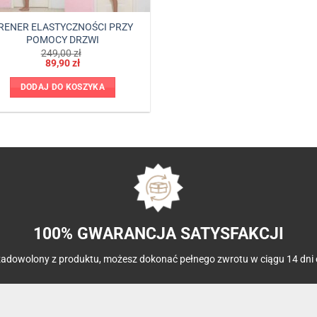
RENER ELASTYCZNOŚCI PRZY
POMOCY DRZWI
rwotna
ualna
249,00
zł
a
a
89,90
zł
osiła:
osi:
00 zł.
0 zł.
DODAJ DO KOSZYKA
100% GWARANCJA SATYSFAKCJI
ś zadowolony z produktu, możesz dokonać pełnego zwrotu w ciągu 14 dni