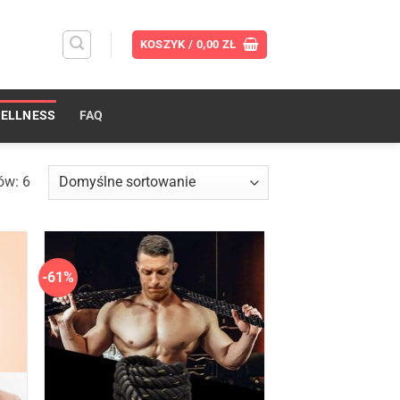
KOSZYK /
0,00
ZŁ
ELLNESS
FAQ
ów: 6
-61%