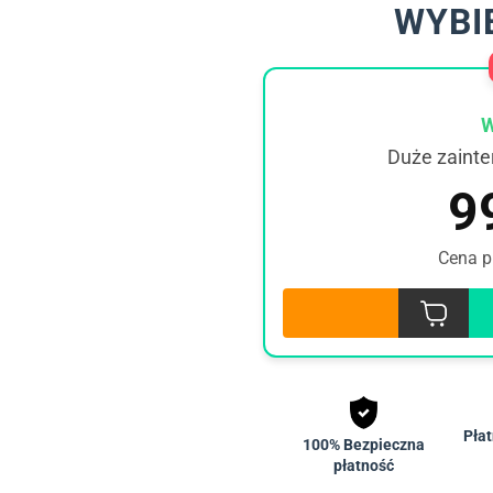
WYBI
W
Duże zainte
9
Cena p
Płat
100% Bezpieczna
płatność