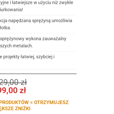
yjne i łatwiejsze w użyciu niż zwykłe
iurkowania!
kcja napędzana sprężyną umożliwia
łotka.
z sprężynowy wykona zauważalny
szych metalach.
projekty łatwiej, szybciej i
29,00
zł
99,00
zł
 PRODUKTÓW = OTRZYMUJESZ
ĘKSZE ZNIŻKI