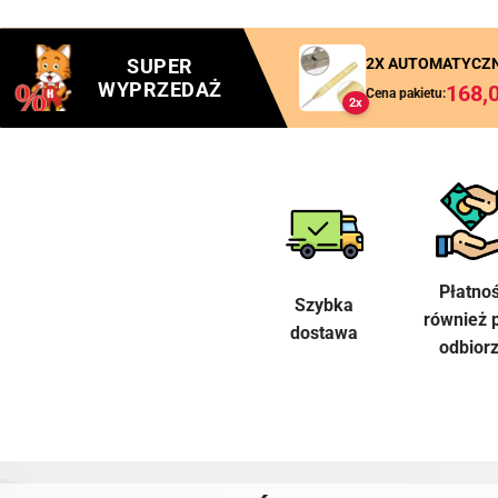
SUPER
2X AUTOMATYCZN
WYPRZEDAŻ
168,
Cena pakietu:
2x
Płatno
Szybka
również 
dostawa
odbior