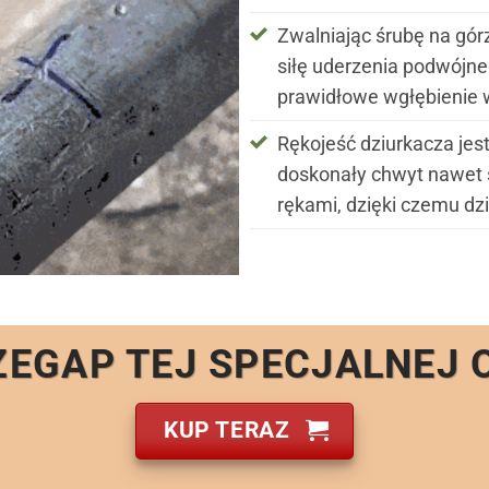
Zwalniając śrubę na gór
siłę uderzenia podwójne
prawidłowe wgłębienie 
Rękojeść dziurkacza jes
doskonały chwyt nawet 
rękami, dzięki czemu dz
ZEGAP TEJ SPECJALNEJ 
KUP TERAZ