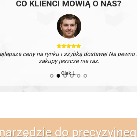
CO KLIENCI MÓWIĄ O NAS?
jlepsze ceny na rynku i szybką dostawę! Na pewno 
zakupy jeszcze nie raz.
Olek L.
 narzędzie do precyzyjne