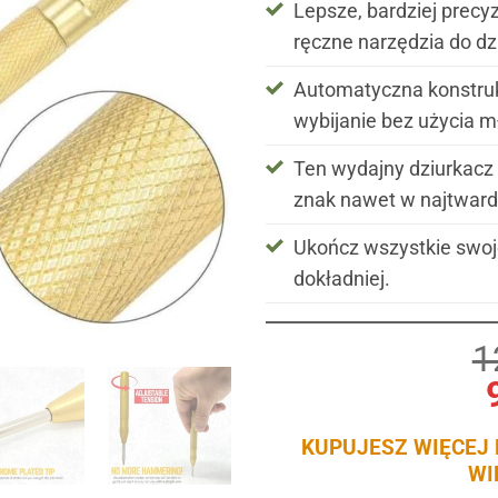
Lepsze, bardziej precyz
ręczne narzędzia do dz
Automatyczna konstru
wybijanie bez użycia m
Ten wydajny dziurkac
znak nawet w najtward
Ukończ wszystkie swoje 
dokładniej.
Pierwotna
Aktualna
1
cena
cena
wynosiła:
wynosi:
KUPUJESZ WIĘCEJ
129,00 zł.
99,00 zł.
WI