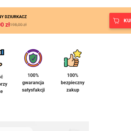
Y DZIURKACZ
KU
00
zł
198,00
zł
100%
100%
ść
bezpieczny
gwarancja
przy
zakup
satysfakcji
ze