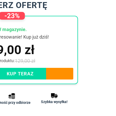
ERZ OFERTĘ
-23%
 magazynie.
resowanie! Kup już dziś!
9,00
zł
129,00
zł
roduktu:
KUP TERAZ
Szybka wysyłka!
ność przy odbiorze