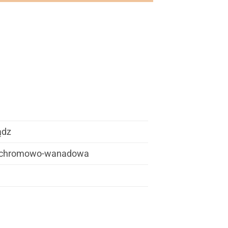
ądz
al chromowo-wanadowa