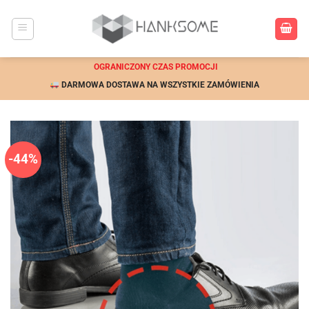
Przewiń
do
zawartości
OGRANICZONY CZAS PROMOCJI
DARMOWA DOSTAWA NA WSZYSTKIE ZAMÓWIENIA
-44%