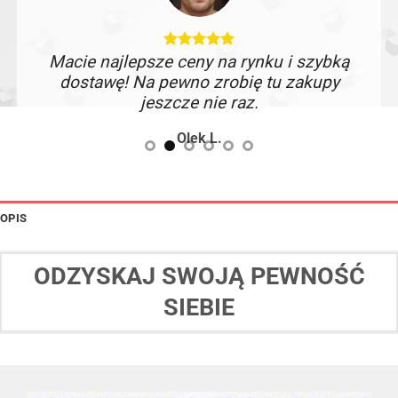
Macie najlepsze ceny na rynku i szybką
Miałe
dostawę! Na pewno zrobię tu zakupy
któr
jeszcze nie raz.
ot
Olek L.
OPIS
ODZYSKAJ SWOJĄ PEWNOŚĆ
SIEBIE