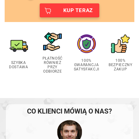
KUP TERAZ
PŁATNOŚĆ
100%
100%
SZYBKA
RÓWNIEŻ
GWARANCJA
BEZPIECZNY
DOSTAWA
PRZY
SATYSFAKCJI
ZAKUP
ODBIORZE
CO KLIENCI MÓWIĄ O NAS?