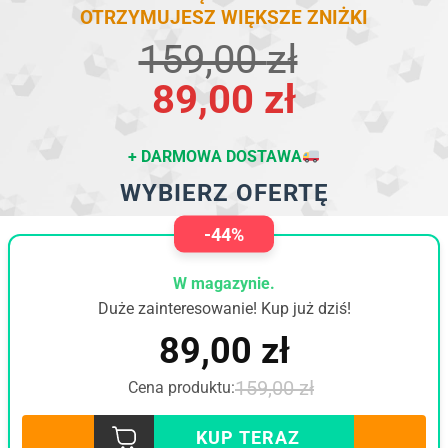
KUPUJESZ WIĘCEJ PRODUKTÓW =
OTRZYMUJESZ WIĘKSZE ZNIŻKI
Pierwotna
Aktualna
159,00
zł
cena
cena
89,00
zł
wynosiła:
wynosi:
+ DARMOWA DOSTAWA
159,00 zł.
89,00 zł.
WYBIERZ OFERTĘ
-44%
W magazynie.
Duże zainteresowanie! Kup już dziś!
89,00
zł
159,00
zł
Cena produktu:
KUP TERAZ