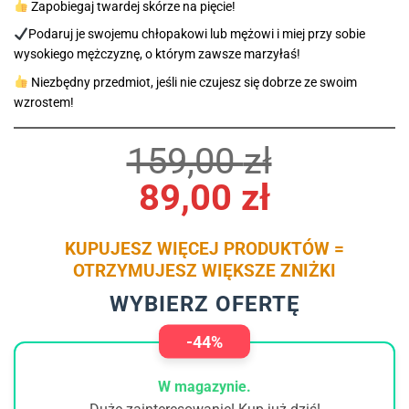
Zapobiegaj twardej skórze na pięcie!
Podaruj je swojemu chłopakowi lub mężowi i miej przy sobie
wysokiego mężczyznę, o którym zawsze marzyłaś!
Niezbędny przedmiot, jeśli nie czujesz się dobrze ze swoim
wzrostem!
Pierwotna
Aktualna
159,00
zł
cena
cena
89,00
zł
wynosiła:
wynosi:
KUPUJESZ WIĘCEJ PRODUKTÓW =
159,00 zł.
89,00 zł.
OTRZYMUJESZ WIĘKSZE ZNIŻKI
WYBIERZ OFERTĘ
-44%
W magazynie.