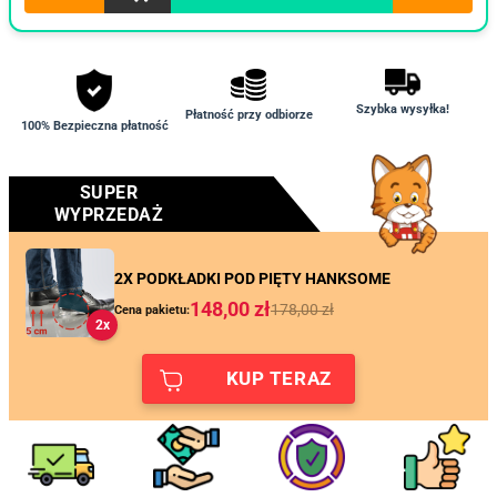
Szybka wysyłka!
Płatność przy odbiorze
100% Bezpieczna płatność
SUPER
WYPRZEDAŻ
2X PODKŁADKI POD PIĘTY HANKSOME
148,00
zł
178,00
zł
Cena pakietu:
2x
KUP TERAZ