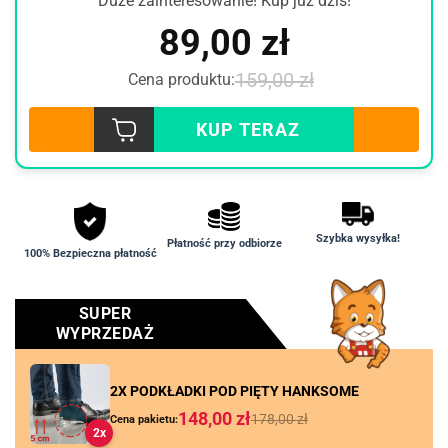
Duże zainteresowanie! Kup już dziś!
89,00
zł
159,00
zł
Cena produktu:
KUP TERAZ
Szybka wysyłka!
Płatność przy odbiorze
100% Bezpieczna płatność
SUPER
WYPRZEDAŻ
2X PODKŁADKI POD PIĘTY HANKSOME
148,00
zł
178,00
zł
Cena pakietu:
2x