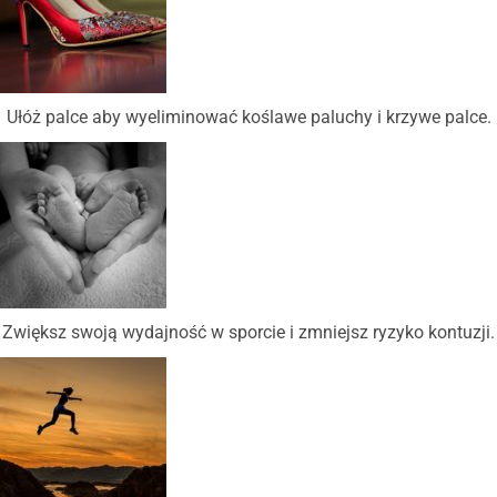
Ułóż palce aby wyeliminować koślawe paluchy i krzywe palce.
Zwiększ swoją wydajność w sporcie i zmniejsz ryzyko kontuzji.