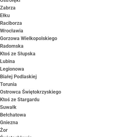
Ostrołęki
Zabrza
Ełku
Raciborza
Wrocławia
Gorzowa Wielkopolskiego
Radomska
Ktoś ze Słupska
Lubina
Legionowa
Białej Podlaskiej
Torunia
Ostrowca Świętokrzyskiego
Ktoś ze Stargardu
Suwałk
Bełchatowa
Gniezna
Żor