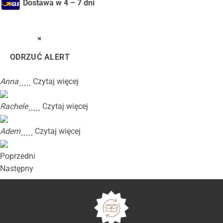
Dostawa w 4 – 7 dni
×
ODRZUĆ ALERT
Anna





Czytaj więcej
Rachele





Czytaj więcej
Adem





Czytaj więcej
Poprzedni
Następny